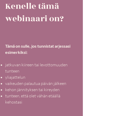
Kenelle tämä
webinaari on?
Tämä on sulle, jos tunnistat arjessasi
esimerkiksi:
jatkuvan kiireen tai levottomuuden
tunteen
yliajattelun
vaikeuden palautua päivän jälkeen
kehon jännityksen tai kireyden
tunteen, että olet vähän etäällä
kehostasi