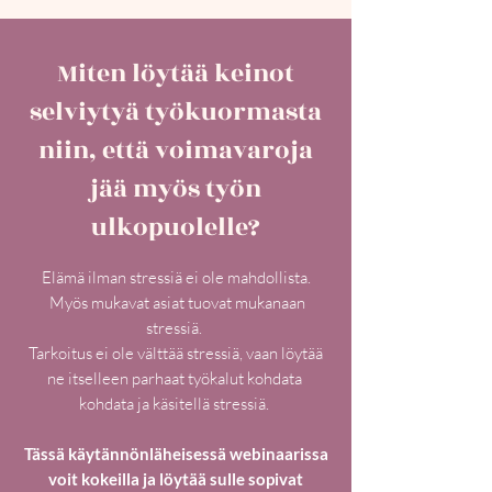
Miten löytää keinot
selviytyä työkuormasta
niin, että voimavaroja
jää myös työn
ulkopuolelle?
Elämä ilman stressiä ei ole mahdollista.
Myös mukavat asiat tuovat mukanaan
stressiä.
Tarkoitus ei ole välttää stressiä, vaan löytää
ne itselleen parhaat työkalut kohdata
kohdata ja käsitellä stressiä.
Tässä käytännönläheisessä webinaarissa
voit kokeilla ja löytää sulle sopivat