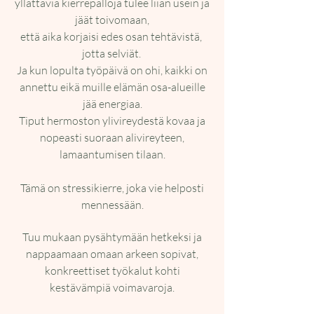
yllättäviä kierrepalloja tulee liian usein ja
jäät toivomaan,
että aika korjaisi edes osan tehtävistä,
jotta selviät.
Ja kun lopulta työpäivä on ohi, kaikki on
annettu eikä muille elämän osa-alueille
jää energiaa.
Tiput hermoston ylivireydestä kovaa ja
nopeasti suoraan alivireyteen,
lamaantumisen tilaan.
Tämä on stressikierre, joka vie helposti
mennessään.
Tuu mukaan pysähtymään hetkeksi ja
nappaamaan omaan arkeen sopivat,
konkreettiset työkalut kohti
kestävämpiä voimavaroja.