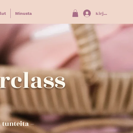
Kirjaudu
lut
Minusta
rclass
 tunteita –