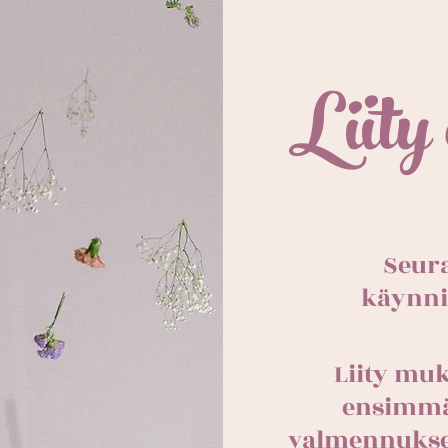
Liity 
Seur
käynni
Liity muk
ensimmä
valmennukse