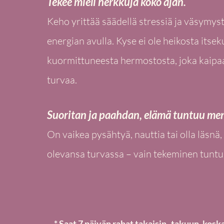
Tekee mieli herkkuja koko ajan.
Keho yrittää säädellä stressiä ja väsymy
energian avulla. Kyse ei ole heikosta itsek
kuormittuneesta hermostosta, joka kaipa
turvaa.
Suoritan ja paahdan, elämä tuntuu me
On vaikea pysähtyä, nauttia tai olla läsnä,
olevansa turvassa – vain tekeminen tuntuu 
* Saat 7 päivän rahat takaisin -takuun, kosk