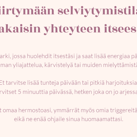
siirtymään selviytymistil
akaisin yhteyteen itsees
arki, jossa huolehdit itsestäsi ja saat lisää energiaa pä
lman yliajattelua, kärvistelyä tai muiden mielyttämist
Et tarvitse lisää tunteja päivään tai pitkiä harjoituksia
rvitset 5 minuuttia päivässä, hetken joka on jo arjessa
omaa hermostoasi, ymmärrät myös omia triggereitä 
eikä ne enää ohjaile sinua huomaamattasi.