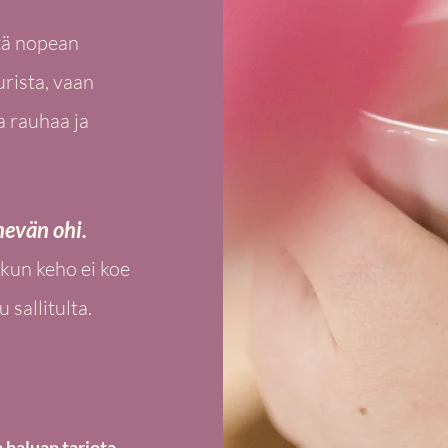
stä nopean
urista, vaan
a rauhaa ja
nevän ohi.
 kun keho ei koe
sallitulta.
a haluan tarjota