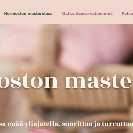
Hermoston masterclass
Matka itseesi valmennus
Palve
ston maste
sa enää yliajatella, suorittaa ja turruttaa