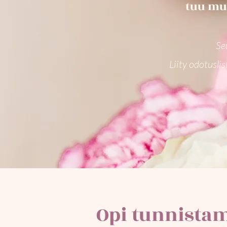
tuu muk
Se
Liity odotusli
Opi tunnista