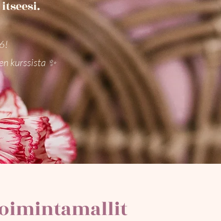
tseesi.
26!
en kurssista ✨
oimintamallit