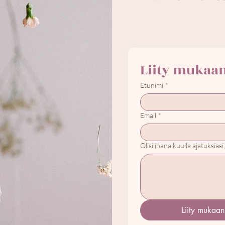
Etunimi
*
Email
*
Olisi ihana kuulla ajatuksias
Liity mukaan