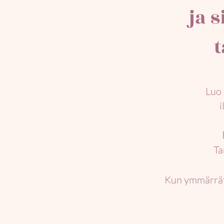
ja 
t
Luo 
i
Ta
Kun ymmärrät 