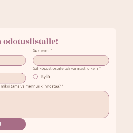
Liity mukaan odotuslistalle! 
Sukunimi
*
Sähköpostiosoite tuli varmasti oikein
*
Kyllä
i, miksi tämä valmennus kiinnostaa?
*
!