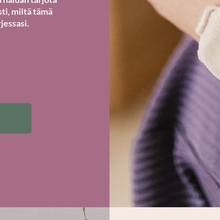
ti, miltä tämä
jessasi.