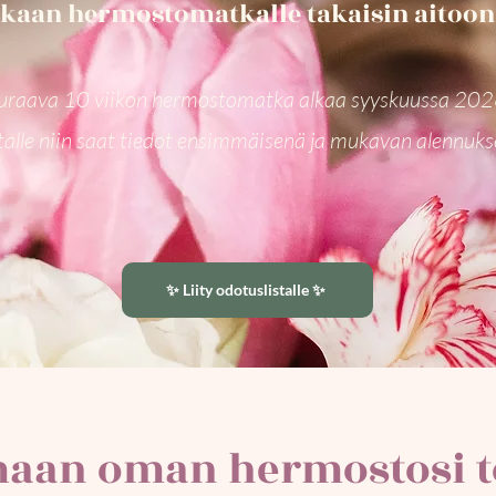
aan hermostomatkalle takaisin aitoon i
uraava 10 viikon hermostomatka alkaa syyskuussa 20
stalle niin saat tiedot ensimmäisenä ja mukavan alennuks
✨ Liity odotuslistalle ✨
maan oman hermostosi t