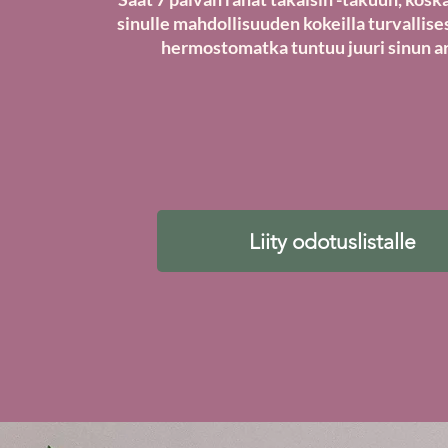
sinulle mahdollisuuden kokeilla turvallises
hermostomatka tuntuu juuri sinun ar
Liity odotuslistalle