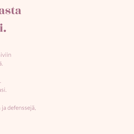
asta
i.
iviin
ä.
.
si.
ja defenssejä,