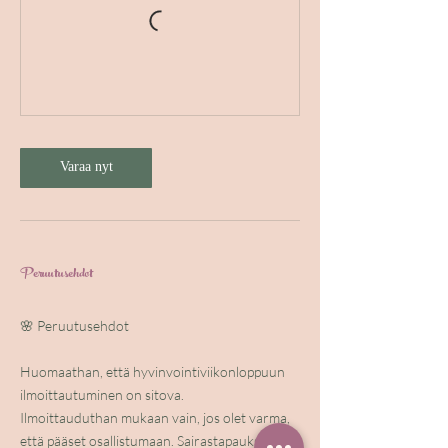
Varaa nyt
Peruutusehdot
🌸 Peruutusehdot
Huomaathan, että hyvinvointiviikonloppuun
ilmoittautuminen on sitova.
Ilmoittauduthan mukaan vain, jos olet varma,
että pääset osallistumaan. Sairastapauksessa