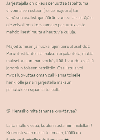
Järjestäjällä on oikeus peruuttaa tapahtuma
ylivoimaisen esteen (force majeure) tai
vähäisen osallistujamäärän vuoksi. Järjestäjä ei
ole velvollinen korvaamaan peruutuksesta
mahdollisesti muita aiheutuvia kuluja.
Majoittumisen ja ruokailujen peruutusehdot:
Peruutustilanteissa maksua ei palauteta, mutta
maksetun summan voi käyttää 1 vuoden sisällä
johonkin toiseen retriittiin. Osallistuja voi
myös luovuttaa oman paikkansa toiselle
henkilölle ja näin järjestellä maksun
palautuksen sijaansa tulleelta.
🌸 Heräsikö mitä tahansa kysyttävää?
Laita mulle viestiä, kuulen susta niin mielelläni!
Rennosti vaan meiliä tulemaan, täällä on
ihminen ihmiselle odottamassa ❤️