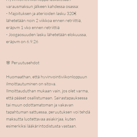
varausmaksun jälkeen kahdessa osassa: ​
- Majoituksen ja aterioiden lasku 320€
lähetetään noin 2 viikkoa ennen retriittiä,
eräpvm 1 vko ennen retriittiä
- Joogaosuuden lasku lähetetään elokuussa,
eräpvm on 6.9.26
🌸 Peruutusehdot
Huomaathan, että hyvinvointiviikonloppuun
ilmoittautuminen on sitova.
Ilmoittauduthan mukaan vain, jos olet varma,
että pääset osallistumaan. Sairastapauksessa
tai muun odottamatoman ja vakavan
tapahtuman sattuessa, peruutuksen voi tehdä
maksutta luotettavaa asiakirjaa, kuten
esimerkiksi lääkärintodistusta vastaan.