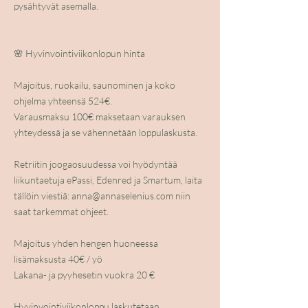
pysähtyvät asemalla.
🌸 Hyvinvointiviikonlopun hinta
Majoitus, ruokailu, saunominen ja koko
ohjelma yhteensä 524€.
Varausmaksu 100€ maksetaan varauksen
yhteydessä ja se vähennetään loppulaskusta.
Retriitin joogaosuudessa voi hyödyntää
liikuntaetuja ePassi, Edenred ja Smartum, laita
tällöin viestiä: anna@annaselenius.com niin
saat tarkemmat ohjeet.
Majoitus yhden hengen huoneessa
lisämaksusta 40€ / yö
Lakana- ja pyyhesetin vuokra 20 €
Hyvinvointiviikonloppu laskutetaan