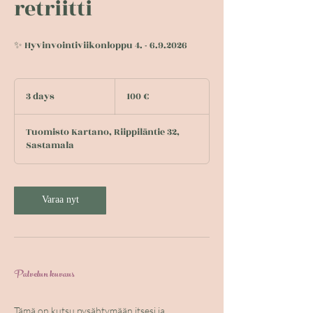
retriitti
✨ Hyvinvointiviikonloppu 4. - 6.9.2026
100
euroa
3 days
3
100 €
d
a
Tuomisto Kartano, Riippiläntie 32,
y
Sastamala
s
Varaa nyt
Palvelun kuvaus
Tämä on kutsu pysähtymään itsesi ja