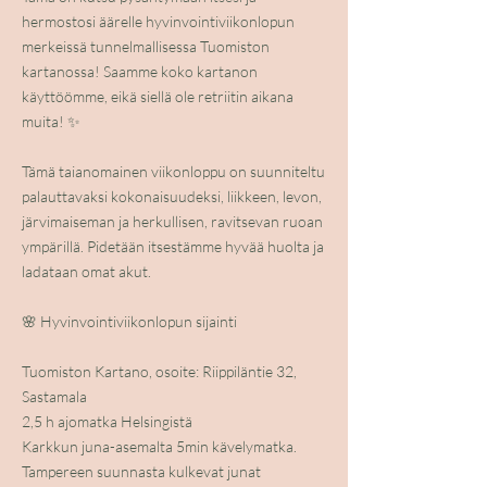
hermostosi äärelle hyvinvointiviikonlopun
merkeissä tunnelmallisessa Tuomiston
kartanossa! Saamme koko kartanon
käyttöömme, eikä siellä ole retriitin aikana
muita! ✨
Tämä taianomainen viikonloppu on suunniteltu
palauttavaksi kokonaisuudeksi, liikkeen, levon,
järvimaiseman ja herkullisen, ravitsevan ruoan
ympärillä. Pidetään itsestämme hyvää huolta ja
ladataan omat akut.
🌸 Hyvinvointiviikonlopun sijainti
Tuomiston Kartano, osoite: Riippiläntie 32,
Sastamala
2,5 h ajomatka Helsingistä
Karkkun juna-asemalta 5min kävelymatka.
Tampereen suunnasta kulkevat junat