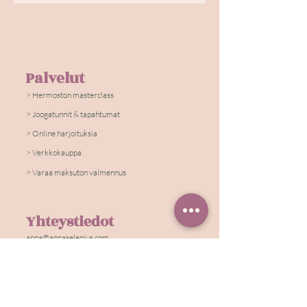
Palvelut
​> Hermoston masterclass​
> Joogatunnit & tapahtumat
> Online harjoituksia
> Verkkokauppa
> Varaa maksuton valmennus
Yhteystiedot
anna@annaselenius.com
040 778 1041
Tilaa
Hermoston huokaus
hermostoystävällinen kirje arkeen.