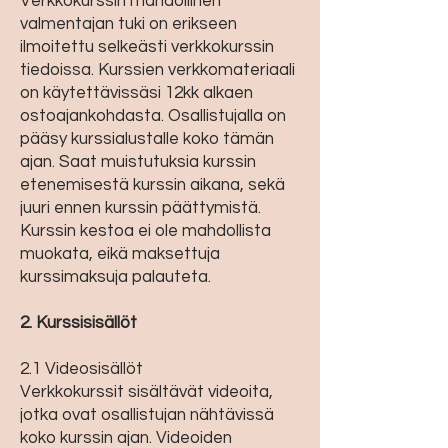
Verkkokurssin mahdollinen
valmentajan tuki on erikseen
ilmoitettu selkeästi verkkokurssin
tiedoissa. Kurssien verkkomateriaali
on käytettävissäsi 12kk alkaen
ostoajankohdasta. Osallistujalla on
pääsy kurssialustalle koko tämän
ajan. Saat muistutuksia kurssin
etenemisestä kurssin aikana, sekä
juuri ennen kurssin päättymistä.
Kurssin kestoa ei ole mahdollista
muokata, eikä maksettuja
kurssimaksuja palauteta.
2. Kurssisisällöt
2.1 Videosisällöt
Verkkokurssit sisältävät videoita,
jotka ovat osallistujan nähtävissä
koko kurssin ajan. Videoiden