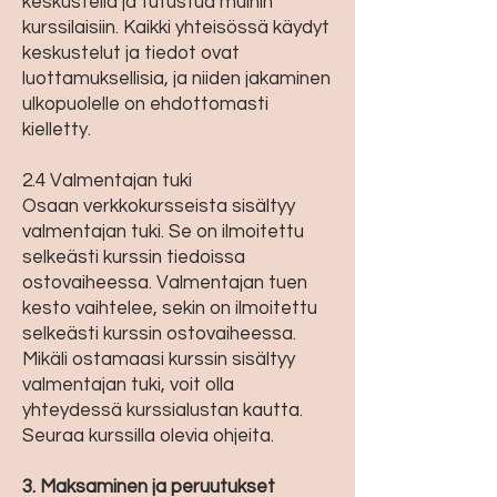
keskustella ja tutustua muihin
kurssilaisiin. Kaikki yhteisössä käydyt
keskustelut ja tiedot ovat
luottamuksellisia, ja niiden jakaminen
ulkopuolelle on ehdottomasti
kielletty.
2.4 Valmentajan tuki
Osaan verkkokursseista sisältyy
valmentajan tuki. Se on ilmoitettu
selkeästi kurssin tiedoissa
ostovaiheessa. Valmentajan tuen
kesto vaihtelee, sekin on ilmoitettu
selkeästi kurssin ostovaiheessa.
Mikäli ostamaasi kurssin sisältyy
valmentajan tuki, voit olla
yhteydessä kurssialustan kautta.
Seuraa kurssilla olevia ohjeita.
3. Maksaminen ja peruutukset