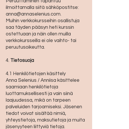
Peruuttaminen tapahtuu
ilmoittamalla siitä sähköpostitse:
anna@annaselenius.com
.
Muihin verkkokursseihin osallistuja
saa täyden pääsyn heti kurssin
ostettuaan ja näin ollen muilla
verkkokursseilla ei ole vaihto- tai
peruutusoikeutta.
4.
Tietosuoja
4.1 Henkilötietojen käsittely
Anna Selenius / Anniisa käsittelee
saamiaan henkilötietoja
luottamuksellisesti ja vain siinä
laajuudessa, mikä on tarpeen
palveluiden tarjoamiseksi. Jäsenen
tiedot voivat sisältää nimiä,
yhteystietoja, maksutietoja ja muita
jäsenyyteen liittyviä tietoja.