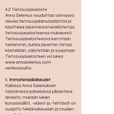
4.2 Tietosuojaseloste
Anna Selenius noudattaa voimassa
olevaa tietosuojalainsäädäntöä ja
käsittelee jäsentensä henkilötietoja
tietosuojaselosteensa mukaisesti.
Tietosuojaselosteessa kerrotaan
tarkemmin, kuinka jäsenten tietoja
käsitellään, säilytetään ja suojataan.
Tietosuojaselosteen voi lukea
www.annaselenius.com-
verkkosivuilta
.
5.
Immateriaalioikeudet
Kaikissa Anna Seleniuksen
tarjoamissa palveluissa julkaistava
aineisto, mukaan lukien
kurssisisällöt, -videot ja -tehtävät on
suojattu tekijänoikeuslain ja muiden