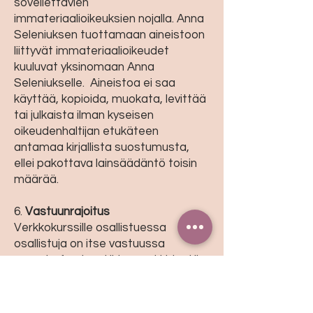
sovellettavien
immateriaalioikeuksien nojalla. Anna
Seleniuksen tuottamaan aineistoon
liittyvät immateriaalioikeudet
kuuluvat yksinomaan Anna
Seleniukselle. Aineistoa ei saa
käyttää, kopioida, muokata, levittää
tai julkaista ilman kyseisen
oikeudenhaltijan etukäteen
antamaa kirjallista suostumusta,
ellei pakottava lainsäädäntö toisin
määrää.
6.
Vastuunrajoitus
Verkkokurssille osallistuessa
osallistuja on itse vastuussa
omasta fyysisestä ja psyykkidestä
terveydestä. Mikäli osallistuja kokee
jonkin harjoituksen olevan hänelle
sopimaton, se jätetään tekemättä